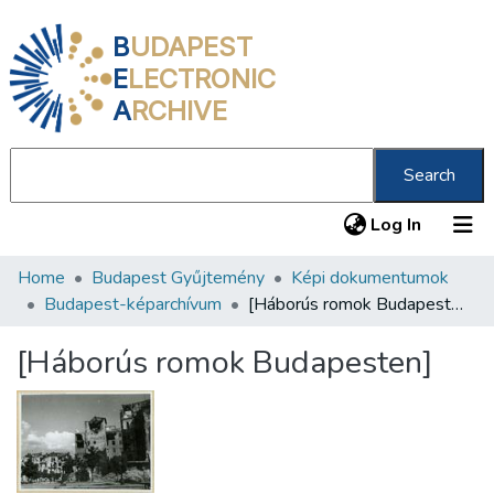
B
UDAPEST
E
LECTRONIC
A
RCHIVE
Search
(current
Log In
Home
Budapest Gyűjtemény
Képi dokumentumok
Communities & Collections
Budapest-képarchívum
[Háborús romok Budapesten]
All of DSpace
[Háborús romok Budapesten]
Statistics
About us