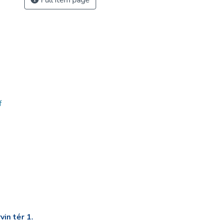
Full item page
f
in tér 1.