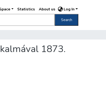
DSpace
Statistics
About us
Log In
Search
lkalmával 1873.