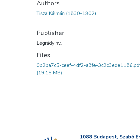
Authors
Tisza Kálmán (1830-1902)
Publisher
Légrády ny.,
Files
0b2ba7c5-ceef-4df2-a8fe-3c2c3ede1186.pd
(19.15 MB)
1088 Budapest, Szabó Erv