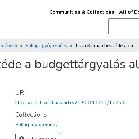
Communities & Collections
All of 
emények
Ballagi-gyűjtemény
Tisza Kálmán beszéde a budgettárgyalás alkalmával 1873. január 29-én
éde a budgettárgyalás a
URI
https://bea.fszek.hu/handle/20.500.14711/177600
Collections
Ballagi-gyűjtemény