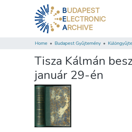
B
UDAPEST
E
LECTRONIC
A
RCHIVE
Home
Budapest Gyűjtemény
Különgyűjt
Tisza Kálmán besz
január 29-én