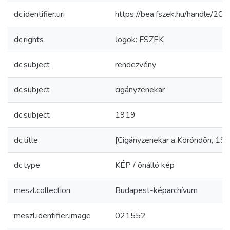
dc.identifier.uri
https://bea.fszek.hu/handle/2
dc.rights
Jogok: FSZEK
dc.subject
rendezvény
dc.subject
cigányzenekar
dc.subject
1919
dc.title
[Cigányzenekar a Köröndön, 191
dc.type
KÉP / önálló kép
meszl.collection
Budapest-képarchívum
meszl.identifier.image
021552