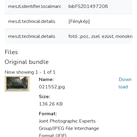
meszl.identifier.localmarc
bibFSZ01497208
meszl.technical.details
[Fénykép]
meszl.technical.details
fotó :,poz., zsel. ezüst, monokróm
Files
Original bundle
Now showing
1 - 1 of 1
Name:
Down
021552.jpg
load
Size:
136.26 KB
Format:
Joint Photographic Experts
Group/JPEG File Interchange
Format (JFIF)