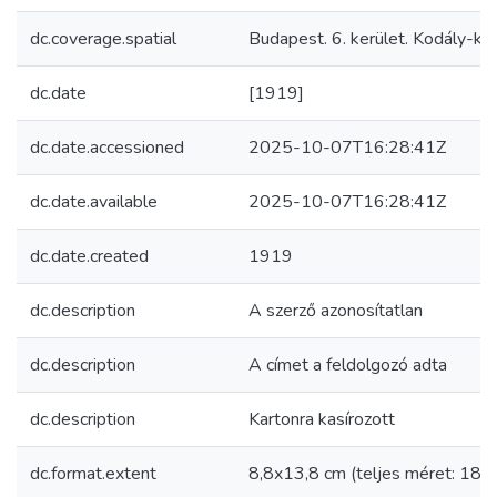
dc.coverage.spatial
Budapest. 6. kerület. Kodály-kö
dc.date
[1919]
dc.date.accessioned
2025-10-07T16:28:41Z
dc.date.available
2025-10-07T16:28:41Z
dc.date.created
1919
dc.description
A szerző azonosítatlan
dc.description
A címet a feldolgozó adta
dc.description
Kartonra kasírozott
dc.format.extent
8,8x13,8 cm (teljes méret: 18,