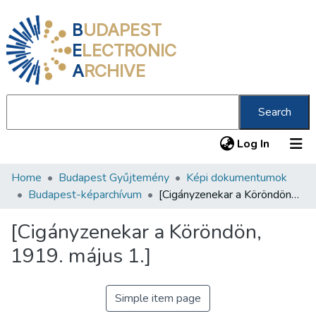
B
UDAPEST
E
LECTRONIC
A
RCHIVE
Search
(current
Log In
Home
Budapest Gyűjtemény
Képi dokumentumok
Communities & Collections
Budapest-képarchívum
[Cigányzenekar a Köröndön, 1919. május 1.]
All of DSpace
[Cigányzenekar a Köröndön,
Statistics
1919. május 1.]
About us
Simple item page