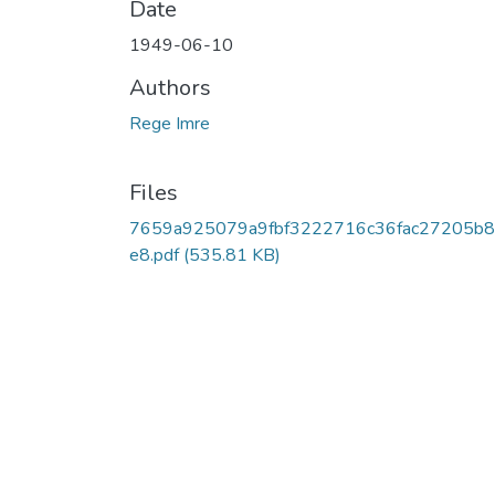
Date
1949-06-10
Authors
Rege Imre
Files
7659a925079a9fbf3222716c36fac27205b
e8.pdf
(535.81 KB)