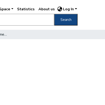
DSpace
Statistics
About us
Log In
Search
Kis bot áll a nagy Duna mentében