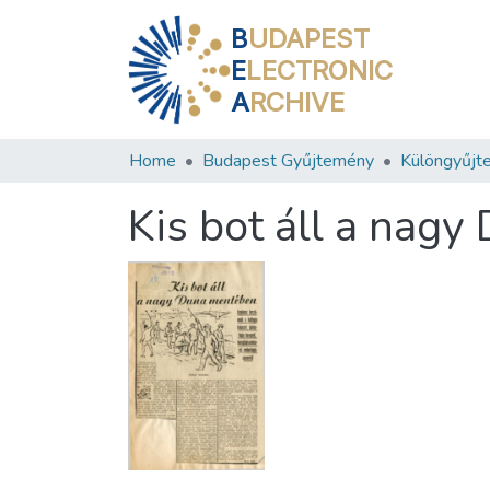
B
UDAPEST
E
LECTRONIC
A
RCHIVE
Home
Budapest Gyűjtemény
Különgyűjt
Kis bot áll a nag