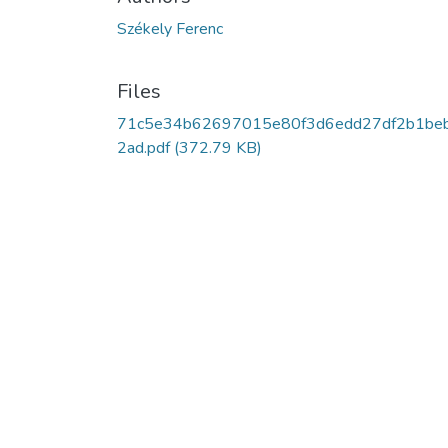
Székely Ferenc
Files
71c5e34b62697015e80f3d6edd27df2b1be
2ad.pdf
(372.79 KB)