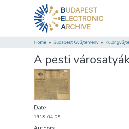
B
UDAPEST
E
LECTRONIC
A
RCHIVE
Home
Budapest Gyűjtemény
Különgyűjt
A pesti városatyá
Date
1918-04-29
Authors