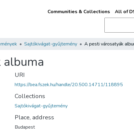
Communities & Collections
All of 
emények
Sajtókivágat-gyűjtemény
A pesti városatyák alb
k albuma
URI
https://bea.fszek.hu/handle/20.500.14711/118895
Collections
Sajtókivágat-gyűjtemény
Place, address
Budapest