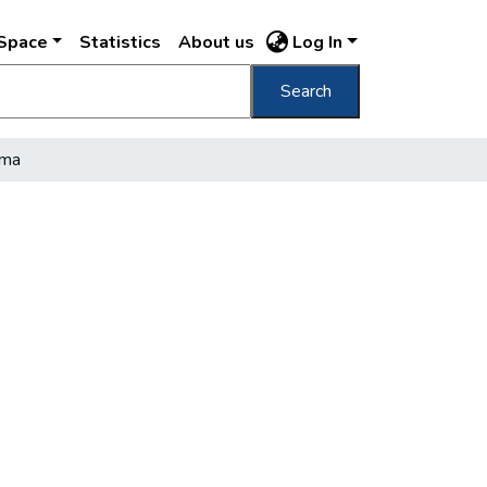
DSpace
Statistics
About us
Log In
Search
uma