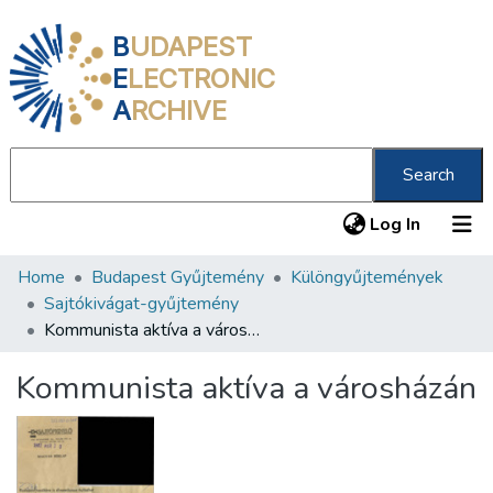
B
UDAPEST
E
LECTRONIC
A
RCHIVE
Search
(current
Log In
Home
Budapest Gyűjtemény
Különgyűjtemények
Communities & Collections
Sajtókivágat-gyűjtemény
All of DSpace
Kommunista aktíva a városházán
Statistics
Kommunista aktíva a városházán
About us