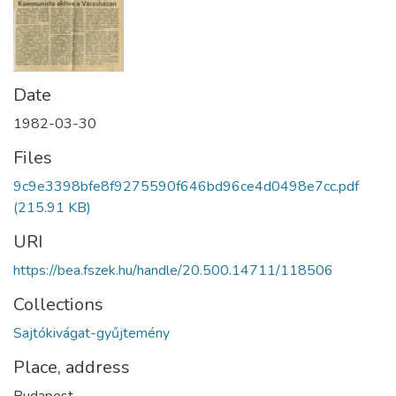
Date
1982-03-30
Files
9c9e3398bfe8f9275590f646bd96ce4d0498e7cc.pdf
(215.91 KB)
URI
https://bea.fszek.hu/handle/20.500.14711/118506
Collections
Sajtókivágat-gyűjtemény
Place, address
Budapest