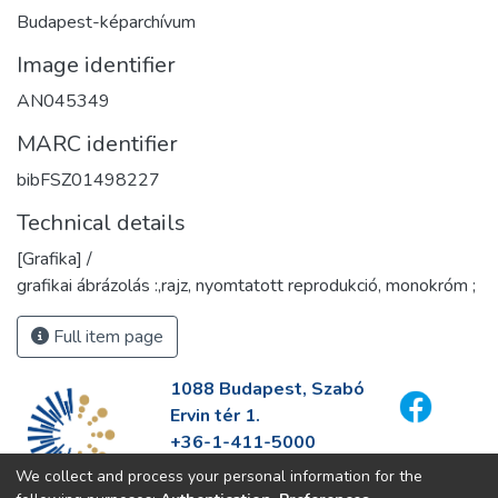
Budapest-képarchívum
Image identifier
AN045349
MARC identifier
bibFSZ01498227
Technical details
[Grafika] /
grafikai ábrázolás :,rajz, nyomtatott reprodukció, monokróm ;
Full item page
1088 Budapest, Szabó
Ervin tér 1.
+36-1-411-5000
info@fszek.hu
We collect and process your personal information for the
https://fszek.hu