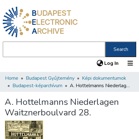
B
UDAPEST
E
LECTRONIC
A
RCHIVE
Search
(current
Log In
Home
Budapest Gyűjtemény
Képi dokumentumok
Communities & Collections
Budapest-képarchívum
A. Hottelmanns Niederlagen Waitznerboulvard 28.
All of DSpace
A. Hottelmanns Niederlagen
Statistics
Waitznerboulvard 28.
About us