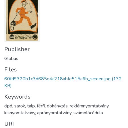
Publisher
Globus
Files
60fd9320b1c3d685e4c218abfe515a6b_screen.jpg
(132
KB)
Keywords
cipó
,
sarok
,
talp
,
férfi
,
dohányzás
,
reklámnyomtatvány
,
kisnyomtatvány
,
aprónyomtatvány
,
számolócédula
URI