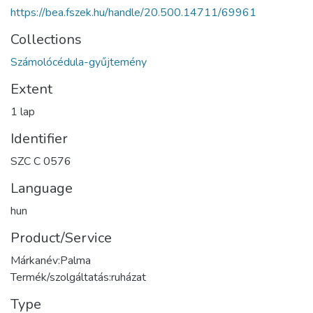
https://bea.fszek.hu/handle/20.500.14711/69961
Collections
Számolócédula-gyűjtemény
Extent
1 lap
Identifier
SZC C 0576
Language
hun
Product/Service
Márkanév:Palma
Termék/szolgáltatás:ruházat
Type