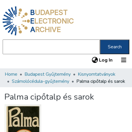
B
UDAPEST
E
LECTRONIC
A
RCHIVE
Search
(current
Log In
Home
Budapest Gyűjtemény
Kisnyomtatványok
Communities & Collections
Számolócédula-gyűjtemény
Palma cipőtalp és sarok
All of DSpace
Palma cipőtalp és sarok
Statistics
About us