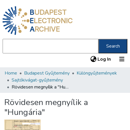
B
UDAPEST
E
LECTRONIC
A
RCHIVE
Search
(current
Log In
Home
Budapest Gyűjtemény
Különgyűjtemények
Communities & Collections
Sajtókivágat-gyűjtemény
All of DSpace
Rövidesen megnyílik a "Hungária"
Statistics
Rövidesen megnyílik a
About us
"Hungária"