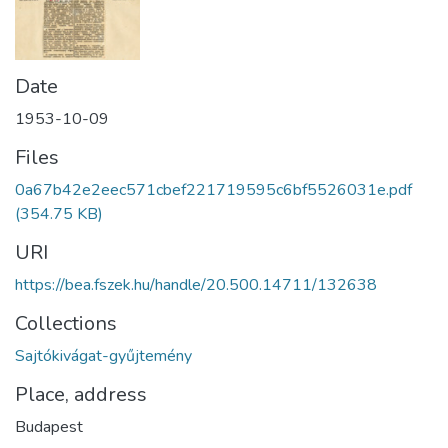
Date
1953-10-09
Files
0a67b42e2eec571cbef221719595c6bf5526031e.pdf
(354.75 KB)
URI
https://bea.fszek.hu/handle/20.500.14711/132638
Collections
Sajtókivágat-gyűjtemény
Place, address
Budapest