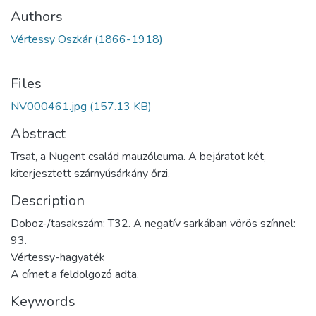
Authors
Vértessy Oszkár (1866-1918)
Files
NV000461.jpg
(157.13 KB)
Abstract
Trsat, a Nugent család mauzóleuma. A bejáratot két,
kiterjesztett szárnyúsárkány őrzi.
Description
Doboz-/tasakszám: T32. A negatív sarkában vörös színnel:
93.
Vértessy-hagyaték
A címet a feldolgozó adta.
Keywords