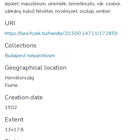
épület
,
mauzóleum
,
síremlék
,
temetkezés
,
vár
,
szobor
,
sárkány
,
külső felvétel
,
növényzet
,
oszlop
,
ember
URI
https://bea.fszek.hu/handle/20.500.14711/172859
Collections
Budapest-képarchívum
Geographical location
Horvátország
Fiume
Creation date
1902
Extent
13x17,8