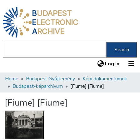
B
UDAPEST
E
LECTRONIC
A
RCHIVE
Search
(current
Log In
Home
Budapest Gyűjtemény
Képi dokumentumok
Communities & Collections
Budapest-képarchívum
[Fiume] [Fiume]
All of DSpace
[Fiume] [Fiume]
Statistics
About us