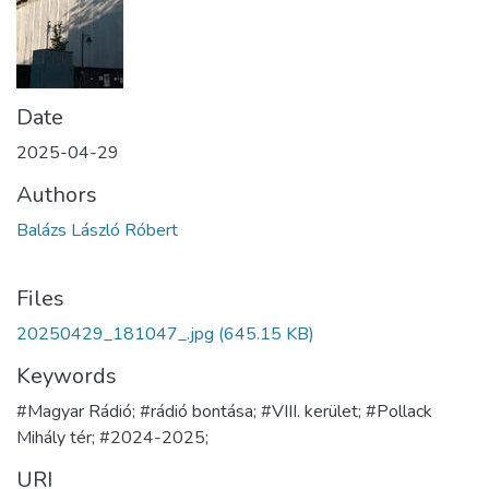
Date
2025-04-29
Authors
Balázs László Róbert
Files
20250429_181047_.jpg
(645.15 KB)
Keywords
#Magyar Rádió; #rádió bontása; #VIII. kerület; #Pollack
Mihály tér; #2024-2025;
URI