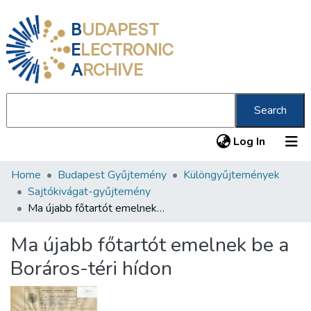
B
UDAPEST
E
LECTRONIC
A
RCHIVE
Search
(current
Log In
Home
Budapest Gyűjtemény
Különgyűjtemények
Communities & Collections
Sajtókivágat-gyűjtemény
All of DSpace
Ma újabb főtartót emelnek be a Boráros-téri hídon
Statistics
Ma újabb főtartót emelnek be a
About us
Boráros-téri hídon