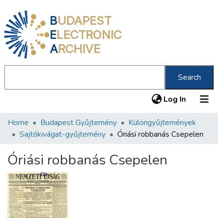
B
UDAPEST
E
LECTRONIC
A
RCHIVE
Search
(current
Log In
Home
Budapest Gyűjtemény
Különgyűjtemények
Communities & Collections
Sajtókivágat-gyűjtemény
Óriási robbanás Csepelen
All of DSpace
Óriási robbanás Csepelen
Statistics
About us