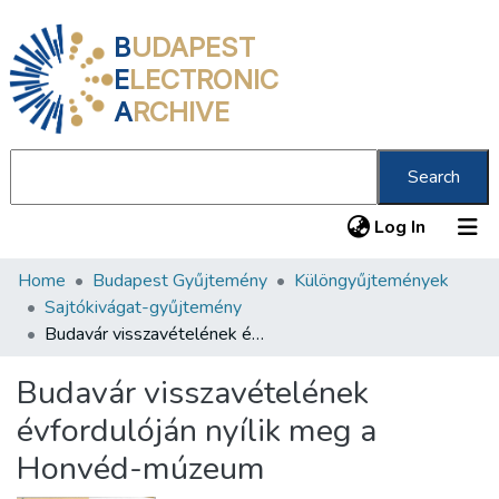
B
UDAPEST
E
LECTRONIC
A
RCHIVE
Search
(current
Log In
Home
Budapest Gyűjtemény
Különgyűjtemények
Communities & Collections
Sajtókivágat-gyűjtemény
All of DSpace
Budavár visszavételének évfordulóján nyílik meg a Honvéd-múzeum
Statistics
Budavár visszavételének
About us
évfordulóján nyílik meg a
Honvéd-múzeum