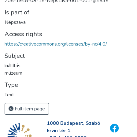
708-1948-09-18-Nepszava-001-001-gizi535
Is part of
Népszava
Access rights
https://creativecommons.org/licenses/by-nc/4.0/
Subject
kiállítás
múzeum
Type
Text
Full item page
1088 Budapest, Szabó
Ervin tér 1.