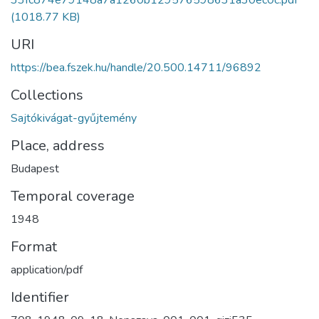
33fc874e79148a7a1260b129576598631a30ec0c.pdf
(1018.77 KB)
URI
https://bea.fszek.hu/handle/20.500.14711/96892
Collections
Sajtókivágat-gyűjtemény
Place, address
Budapest
Temporal coverage
1948
Format
application/pdf
Identifier