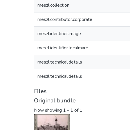
meszl.collection
meszl.contributor.corporate
meszl.identifier.image
meszl.identifier.localmarc
meszl.technical.details
meszl.technical.details
Files
Original bundle
Now showing
1 - 1 of 1