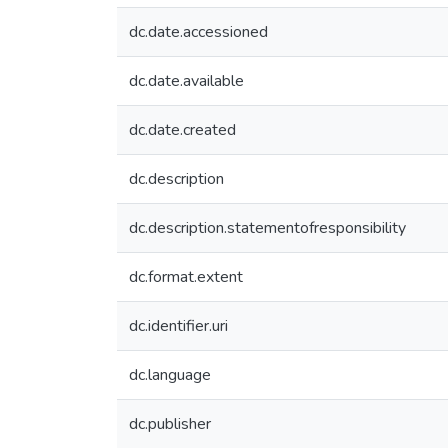
dc.date.accessioned
dc.date.available
dc.date.created
dc.description
dc.description.statementofresponsibility
dc.format.extent
dc.identifier.uri
dc.language
dc.publisher