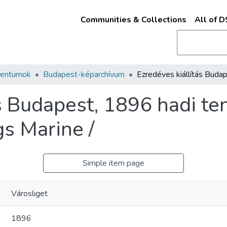
Communities & Collections
All of 
mentumok
Budapest-képarchívum
s Budapest, 1896 hadi te
gs Marine /
Simple item page
Városliget
1896