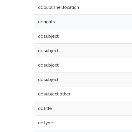
dc.publisher.location
dc.rights
dc.subject
dc.subject
dc.subject
dc.subject
dc.subject.other
dc.title
dc.type