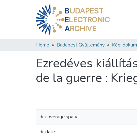
B
UDAPEST
E
LECTRONIC
A
RCHIVE
Home
Budapest Gyűjtemény
Képi doku
Ezredéves kiállítá
de la guerre : Krie
dc.coverage.spatial
dc.date