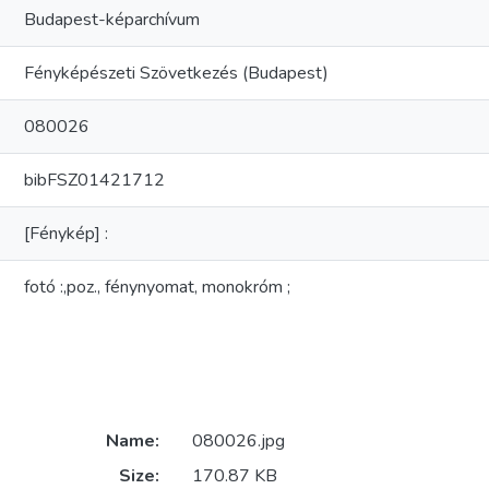
Budapest-képarchívum
Fényképészeti Szövetkezés (Budapest)
080026
bibFSZ01421712
[Fénykép] :
fotó :,poz., fénynyomat, monokróm ;
Name:
080026.jpg
Size:
170.87 KB