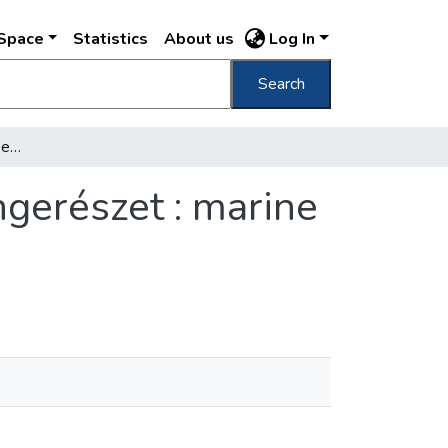
DSpace
Statistics
About us
Log In
Search
Ezredéves kiállítás Budapest, 1896 hadi tengerészet : marine de la guerre : Kriegs Marine /
ngerészet : marine