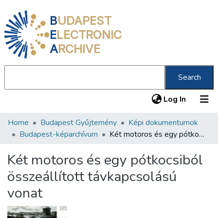
B
UDAPEST
E
LECTRONIC
A
RCHIVE
Search
(current
Log In
Home
Budapest Gyűjtemény
Képi dokumentumok
Communities & Collections
Budapest-képarchívum
Két motoros és egy pótkocsiból összeállított távkapcsolású vonat
All of DSpace
Két motoros és egy pótkocsiból
Statistics
összeállított távkapcsolású
About us
vonat