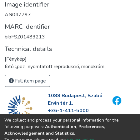
Image identifier
AN047797
MARC identifier
bibFSZ01483213
Technical details
[Fénykép]
fotó :,poz., nyomtatott reprodukció, monokróm ;
Full item page
1088 Budapest, Szabó
Ervin tér 1.
+36-1-411-5000
info@fszek.hu
We collect and process your personal information for the
https://fszek.hu
following purposes:
Authentication, Preferences,
Acknowledgement and Statistics
.
To learn more, please read our
privacy policy
.