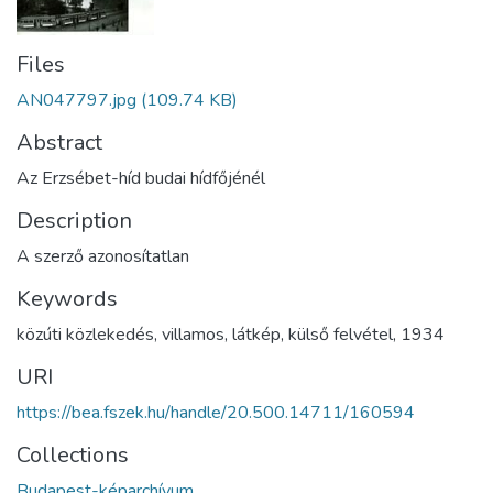
Files
AN047797.jpg
(109.74 KB)
Abstract
Az Erzsébet-híd budai hídfőjénél
Description
A szerző azonosítatlan
Keywords
közúti közlekedés
,
villamos
,
látkép
,
külső felvétel
,
1934
URI
https://bea.fszek.hu/handle/20.500.14711/160594
Collections
Budapest-képarchívum