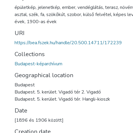
épületkép
,
jelenetkép
,
ember
,
vendéglátás
,
terasz
,
növén
asztal
,
szék
,
fa
,
szökőkút
,
szobor
,
külső felvétel
,
képes le
évek
,
1900-as évek
URI
https://bea.fszek.hu/handle/20.500.14711/172239
Collections
Budapest-képarchívum
Geographical location
Budapest
Budapest. 5. kerület. Vigadó tér 2. Vigadó
Budapest. 5. kerület. Vigadó tér. Hangli-kioszk
Date
[1896 és 1906 között]
Creation date