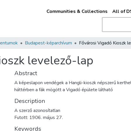
Communities & Collections
All of 
mentumok
Budapest-képarchívum
ioszk levelező-lap
Abstract
A képeslapon vendégek a Hangli-kioszk népszerű kerthe
háttérben a fák mögött a Vigadó épülete látható
Description
A szerző azonosítatlan
Futott: 1906. május 27.
Keywords