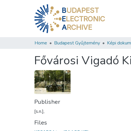
B
UDAPEST
E
LECTRONIC
A
RCHIVE
Home
Budapest Gyűjtemény
Képi doku
Fővárosi Vigadó K
Publisher
[s.n.],
Files