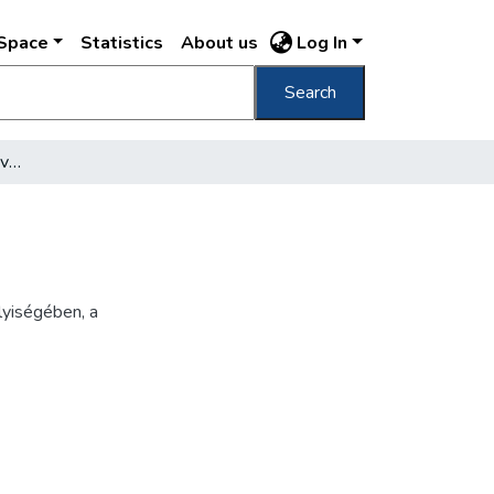
DSpace
Statistics
About us
Log In
Search
Fővárosi Vigadó Kioszk levelező-lap
lyiségében, a