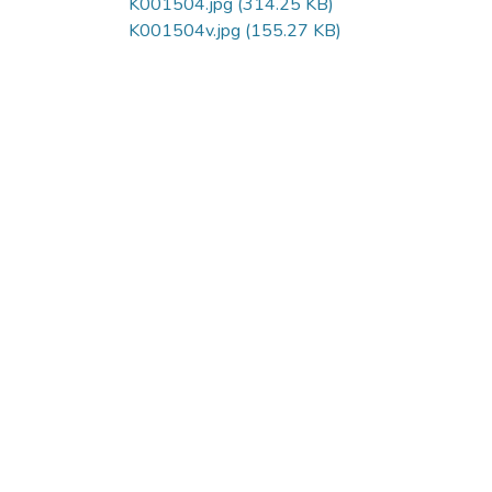
K001504.jpg
(314.25 KB)
K001504v.jpg
(155.27 KB)