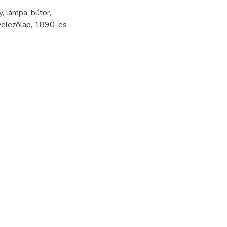
y
,
lámpa
,
bútor
,
velezőlap
,
1890-es