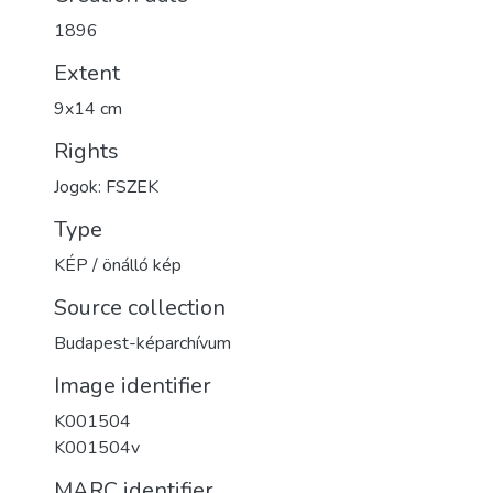
1896
Extent
9x14 cm
Rights
Jogok: FSZEK
Type
KÉP / önálló kép
Source collection
Budapest-képarchívum
Image identifier
K001504
K001504v
MARC identifier