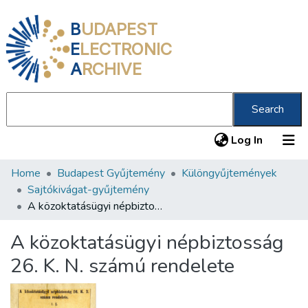
B
UDAPEST
E
LECTRONIC
A
RCHIVE
Search
(current
Log In
Home
Budapest Gyűjtemény
Különgyűjtemények
Communities & Collections
Sajtókivágat-gyűjtemény
All of DSpace
A közoktatásügyi népbiztosság 26. K. N. számú rendelete
Statistics
A közoktatásügyi népbiztosság
About us
26. K. N. számú rendelete