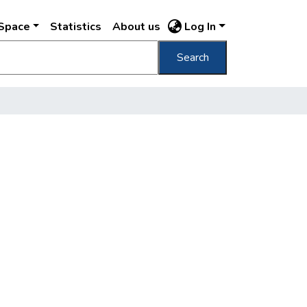
DSpace
Statistics
About us
Log In
Search