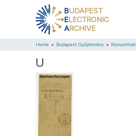
B
UDAPEST
E
LECTRONIC
A
RCHIVE
Home
Budapest Gyűjtemény
Kisnyomtat
U