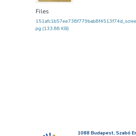
Files
151afc1b57ee738f779bab8f4513f74d_scree
pg
(133.88 KB)
1088 Budapest, Szabó Erv