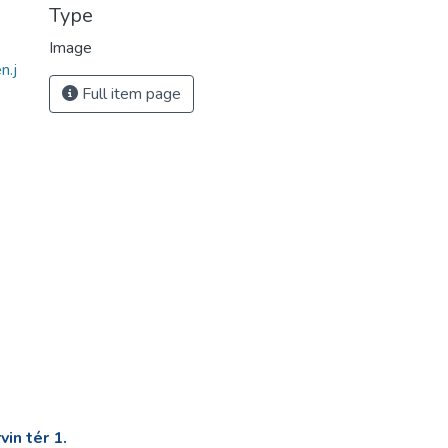
Type
Image
n.j
Full item page
in tér 1.