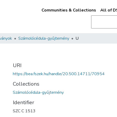
Communities & Collections
All of 
ványok
Számolócédula-gyűjtemény
U
URI
https://bea.fszek.hu/handle/20.500.14711/70954
Collections
Számolócédula-gyűjtemény
Identifier
SZC C 1513