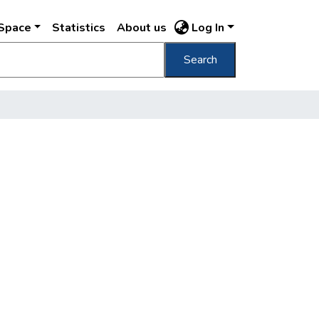
DSpace
Statistics
About us
Log In
Search