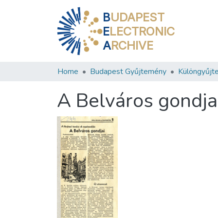
B
UDAPEST
E
LECTRONIC
A
RCHIVE
Home
Budapest Gyűjtemény
Különgyűjt
A Belváros gondja