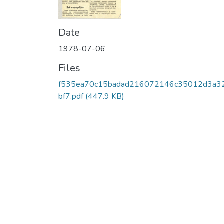
Date
1978-07-06
Files
f535ea70c15badad216072146c35012d3a3
bf7.pdf
(447.9 KB)