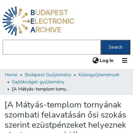
B
UDAPEST
E
LECTRONIC
A
RCHIVE
Search
(current
Log In
Home
Budapest Gyűjtemény
Különgyűjtemények
Communities & Collections
Sajtókivágat-gyűjtemény
All of DSpace
[A Mátyás-templom tornyának szombati felavatásán ősi szokás szerint ezüstpénzeket helyeznek el a torony gombjában
Statistics
[A Mátyás-templom tornyának
About us
szombati felavatásán ősi szokás
szerint ezüstpénzeket helyeznek