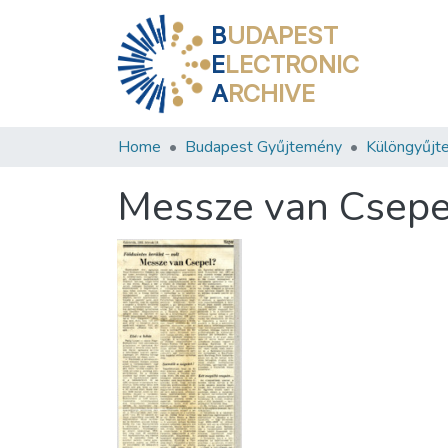
B
UDAPEST
E
LECTRONIC
A
RCHIVE
Home
Budapest Gyűjtemény
Különgyűjt
Messze van Csepe