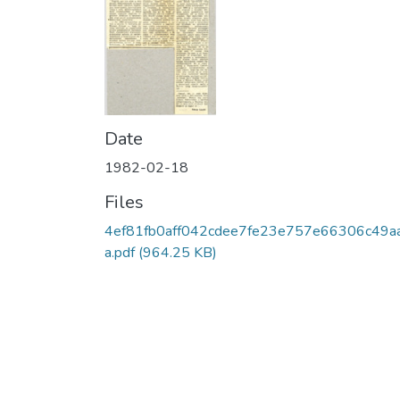
Date
1982-02-18
Files
4ef81fb0aff042cdee7fe23e757e66306c49a
a.pdf
(964.25 KB)