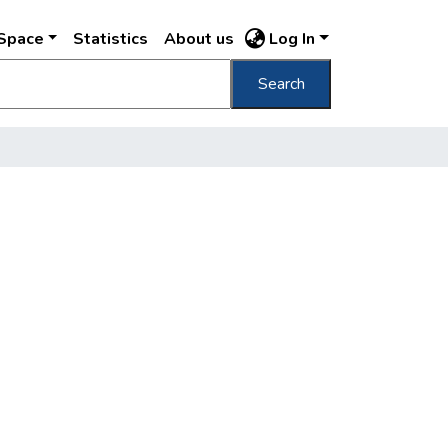
DSpace
Statistics
About us
Log In
Search