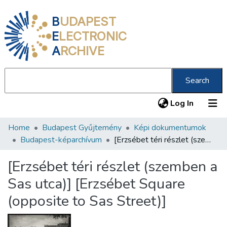
B
UDAPEST
E
LECTRONIC
A
RCHIVE
Search
(current
Log In
Home
Budapest Gyűjtemény
Képi dokumentumok
Communities & Collections
Budapest-képarchívum
[Erzsébet téri részlet (szemben a Sas utca)] [Erzsébet Square (opposite to Sas Street)]
All of DSpace
[Erzsébet téri részlet (szemben a
Statistics
Sas utca)] [Erzsébet Square
About us
(opposite to Sas Street)]