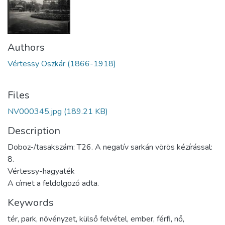
Authors
Vértessy Oszkár (1866-1918)
Files
NV000345.jpg
(189.21 KB)
Description
Doboz-/tasakszám: T26. A negatív sarkán vörös kézírással:
8.
Vértessy-hagyaték
A címet a feldolgozó adta.
Keywords
tér
,
park
,
növényzet
,
külső felvétel
,
ember
,
férfi
,
nő
,