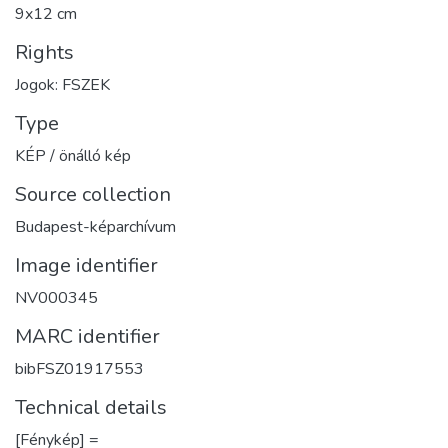
9x12 cm
Rights
Jogok: FSZEK
Type
KÉP / önálló kép
Source collection
Budapest-képarchívum
Image identifier
NV000345
MARC identifier
bibFSZ01917553
Technical details
[Fénykép] =