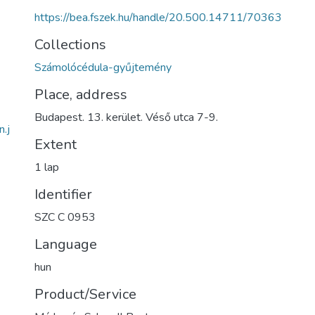
https://bea.fszek.hu/handle/20.500.14711/70363
Collections
Számolócédula-gyűjtemény
Place, address
Budapest. 13. kerület. Véső utca 7-9.
.j
Extent
1 lap
Identifier
SZC C 0953
Language
hun
Product/Service