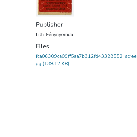
Publisher
Lith. Fénynyomda
Files
fca06309ca09ff5aa7b312fd43328552_screen
pg
(139.12 KB)