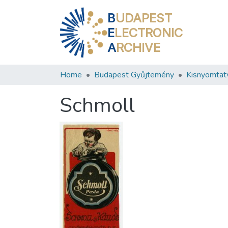
B
UDAPEST
E
LECTRONIC
A
RCHIVE
Home
Budapest Gyűjtemény
Kisnyomtat
Schmoll