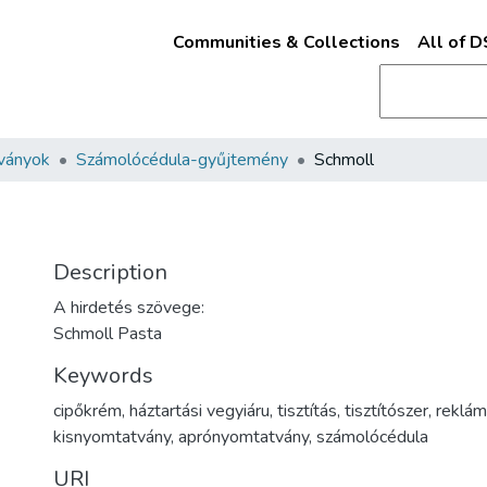
Communities & Collections
All of 
ványok
Számolócédula-gyűjtemény
Schmoll
Description
A hirdetés szövege:
Schmoll Pasta
Keywords
cipőkrém
,
háztartási vegyiáru
,
tisztítás
,
tisztítószer
,
reklá
kisnyomtatvány
,
aprónyomtatvány
,
számolócédula
URI