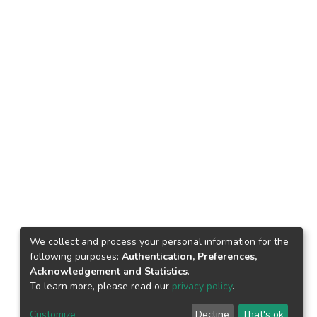
We collect and process your personal information for the
following purposes:
Authentication, Preferences,
Acknowledgement and Statistics
.
To learn more, please read our
privacy policy
.
Customize
Decline
That's ok