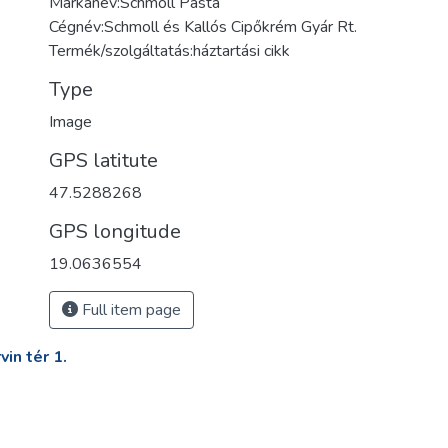
Márkanév:Schmoll Pasta
Cégnév:Schmoll és Kallós Cipőkrém Gyár Rt.
Termék/szolgáltatás:háztartási cikk
Type
Image
GPS latitute
47.5288268
GPS longitude
19.0636554
Full item page
in tér 1.