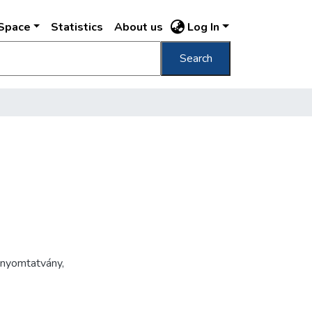
DSpace
Statistics
About us
Log In
Search
mnyomtatvány
,