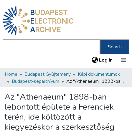
B
UDAPEST
E
LECTRONIC
A
RCHIVE
Search
(current
Log In
Home
Budapest Gyűjtemény
Képi dokumentumok
Communities & Collections
Budapest-képarchívum
Az "Athenaeum" 1898-ban lebontott épülete a Ferenciek terén, ide költözött a kiegyezéskor a szerkesztőség
All of DSpace
Az "Athenaeum" 1898-ban
Statistics
lebontott épülete a Ferenciek
About us
terén, ide költözött a
kiegyezéskor a szerkesztőség