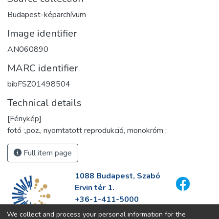
Budapest-képarchívum
Image identifier
AN060890
MARC identifier
bibFSZ01498504
Technical details
[Fénykép]
fotó :,poz., nyomtatott reprodukció, monokróm ;
Full item page
1088 Budapest, Szabó
Ervin tér 1.
+36-1-411-5000
info@fszek.hu
We collect and process your personal information for the