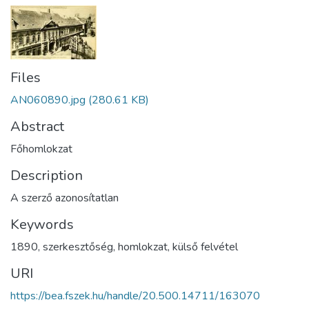
Files
AN060890.jpg
(280.61 KB)
Abstract
Főhomlokzat
Description
A szerző azonosítatlan
Keywords
1890
,
szerkesztőség
,
homlokzat
,
külső felvétel
URI
https://bea.fszek.hu/handle/20.500.14711/163070