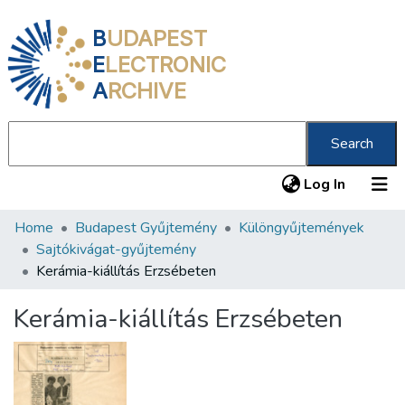
B
UDAPEST
E
LECTRONIC
A
RCHIVE
Search
(current
Log In
Home
Budapest Gyűjtemény
Különgyűjtemények
Communities & Collections
Sajtókivágat-gyűjtemény
All of DSpace
Kerámia-kiállítás Erzsébeten
Statistics
Kerámia-kiállítás Erzsébeten
About us