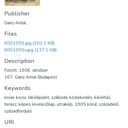
Publisher
Ganz Antal,
Files
K001055.jpg
(203.3 KB)
K001055v.jpg
(137.1 KB)
Description
Futott: 1906. október
167. Ganz Antal Budapest
Keywords
lovas kocsi
,
lakóépület
,
szálloda
,
közlekedés
,
kávéház
,
terasz
,
képes levelezőlap
,
utcakép
,
1905 körül
,
századelő
,
századforduló
URI