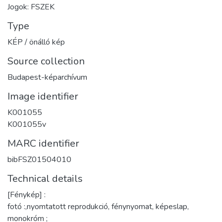
Jogok: FSZEK
Type
KÉP / önálló kép
Source collection
Budapest-képarchívum
Image identifier
K001055
K001055v
MARC identifier
bibFSZ01504010
Technical details
[Fénykép] :
fotó :,nyomtatott reprodukció, fénynyomat, képeslap,
monokróm ;