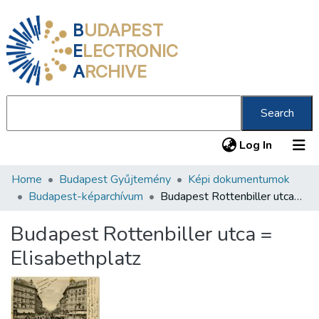
B
UDAPEST
E
LECTRONIC
A
RCHIVE
Search
(current
Log In
Home
Budapest Gyűjtemény
Képi dokumentumok
Communities & Collections
Budapest-képarchívum
Budapest Rottenbiller utca = Elisabethplatz
All of DSpace
Budapest Rottenbiller utca =
Statistics
Elisabethplatz
About us