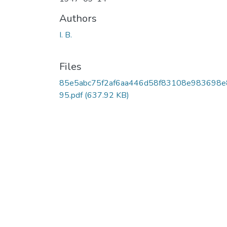
Authors
I. B.
Files
85e5abc75f2af6aa446d58f83108e983698e
95.pdf
(637.92 KB)