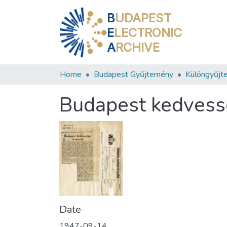
B
UDAPEST
E
LECTRONIC
A
RCHIVE
Home
Budapest Gyűjtemény
Különgyűjt
Budapest kedvess
Date
1947-09-14