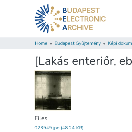
B
UDAPEST
E
LECTRONIC
A
RCHIVE
Home
Budapest Gyűjtemény
Képi doku
[Lakás enteriőr, e
Files
023949.jpg
(48.24 KB)