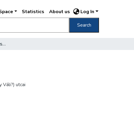
DSpace
Statistics
About us
Log In
Search
[Lakás enteriőr, ebédlő részlete]
 Váli?) utcai