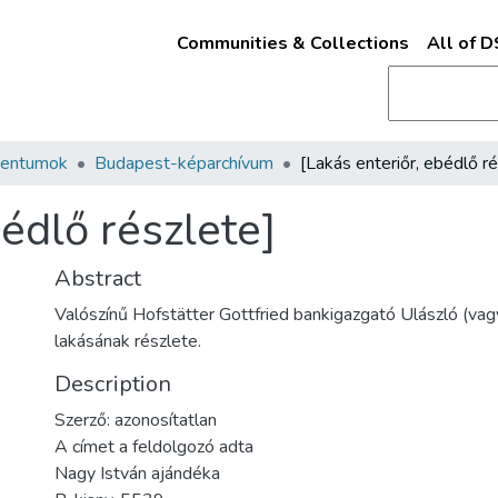
Communities & Collections
All of 
mentumok
Budapest-képarchívum
bédlő részlete]
Abstract
Valószínű Hofstätter Gottfried bankigazgató Ulászló (vagy
lakásának részlete.
Description
Szerző: azonosítatlan
A címet a feldolgozó adta
Nagy István ajándéka