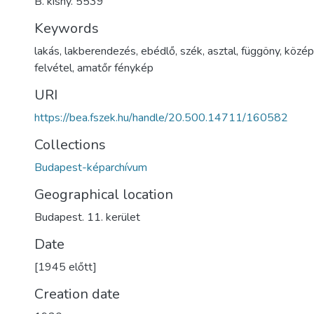
B. kisny. 5539
Keywords
lakás
,
lakberendezés
,
ebédlő
,
szék
,
asztal
,
függöny
,
közép
felvétel
,
amatőr fénykép
URI
https://bea.fszek.hu/handle/20.500.14711/160582
Collections
Budapest-képarchívum
Geographical location
Budapest. 11. kerület
Date
[1945 előtt]
Creation date