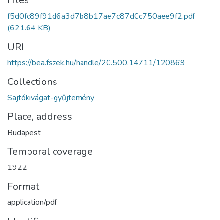
Files
f5d0fc89f91d6a3d7b8b17ae7c87d0c750aee9f2.pdf
(621.64 KB)
URI
https://bea.fszek.hu/handle/20.500.14711/120869
Collections
Sajtókivágat-gyűjtemény
Place, address
Budapest
Temporal coverage
1922
Format
application/pdf