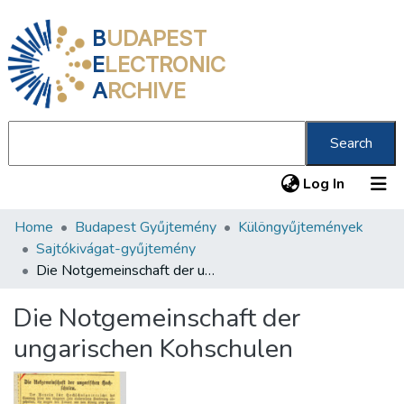
B
UDAPEST
E
LECTRONIC
A
RCHIVE
Search
(current
Log In
Home
Budapest Gyűjtemény
Különgyűjtemények
Communities & Collections
Sajtókivágat-gyűjtemény
All of DSpace
Die Notgemeinschaft der ungarischen Kohschulen
Statistics
Die Notgemeinschaft der
About us
ungarischen Kohschulen