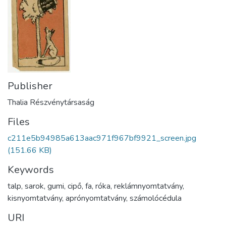
Publisher
Thalia Részvénytársaság
Files
c211e5b94985a613aac971f967bf9921_screen.jpg
(151.66 KB)
Keywords
talp
,
sarok
,
gumi
,
cipő
,
fa
,
róka
,
reklámnyomtatvány
,
kisnyomtatvány
,
aprónyomtatvány
,
számolócédula
URI