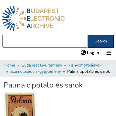
B
UDAPEST
E
LECTRONIC
A
RCHIVE
Search
(current
Log In
Home
Budapest Gyűjtemény
Kisnyomtatványok
Communities & Collections
Számolócédula-gyűjtemény
Palma cipőtalp és sarok
All of DSpace
Palma cipőtalp és sarok
Statistics
About us