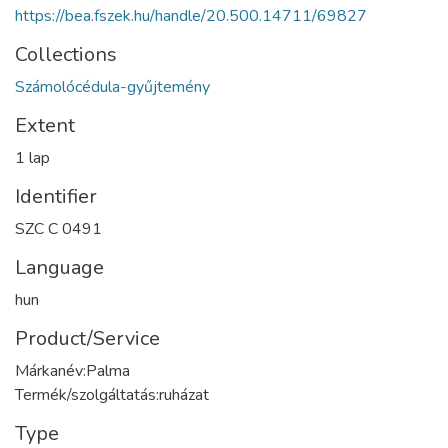
https://bea.fszek.hu/handle/20.500.14711/69827
Collections
Számolócédula-gyűjtemény
Extent
1 lap
Identifier
SZC C 0491
Language
hun
Product/Service
Márkanév:Palma
Termék/szolgáltatás:ruházat
Type