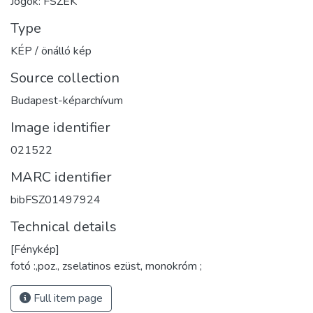
Jogok: FSZEK
Type
KÉP / önálló kép
Source collection
Budapest-képarchívum
Image identifier
021522
MARC identifier
bibFSZ01497924
Technical details
[Fénykép]
fotó :,poz., zselatinos ezüst, monokróm ;
Full item page