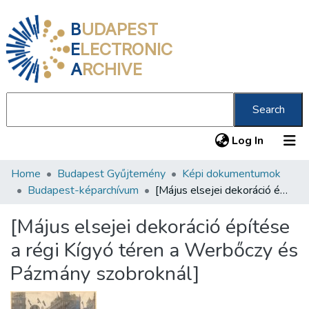
B
UDAPEST
E
LECTRONIC
A
RCHIVE
Search
(current
Log In
Home
Budapest Gyűjtemény
Képi dokumentumok
Communities & Collections
Budapest-képarchívum
[Május elsejei dekoráció építése a régi Kígyó téren a Werbőczy és Pázmány szobroknál]
All of DSpace
[Május elsejei dekoráció építése
Statistics
a régi Kígyó téren a Werbőczy és
About us
Pázmány szobroknál]