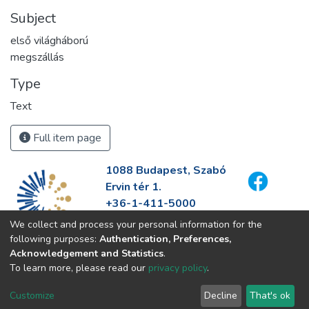
Subject
első világháború
megszállás
Type
Text
Full item page
1088 Budapest, Szabó
Ervin tér 1.
+36-1-411-5000
info@fszek.hu
We collect and process your personal information for the
https://fszek.hu
following purposes:
Authentication, Preferences,
Acknowledgement and Statistics
.
To learn more, please read our
privacy policy
.
Customize
Decline
That's ok