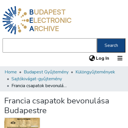
B
UDAPEST
E
LECTRONIC
A
RCHIVE
Search
(current
Log In
Home
Budapest Gyűjtemény
Különgyűjtemények
Communities & Collections
Sajtókivágat-gyűjtemény
All of DSpace
Francia csapatok bevonulása Budapestre
Statistics
Francia csapatok bevonulása
About us
Budapestre