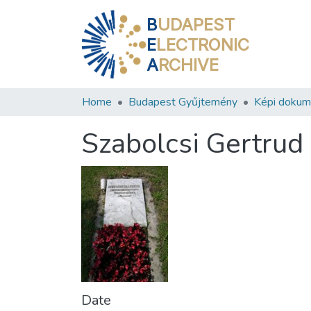
B
UDAPEST
E
LECTRONIC
A
RCHIVE
Home
Budapest Gyűjtemény
Képi doku
Szabolcsi Gertrud
Date