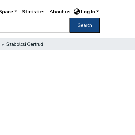
DSpace
Statistics
About us
Log In
Search
Szabolcsi Gertrud