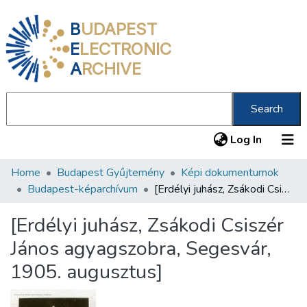
B
UDAPEST
E
LECTRONIC
A
RCHIVE
Search
(current
Log In
Home
Budapest Gyűjtemény
Képi dokumentumok
Communities & Collections
Budapest-képarchívum
[Erdélyi juhász, Zsákodi Csiszér János agyagszobra, Segesvár, 1905. augusztus]
All of DSpace
[Erdélyi juhász, Zsákodi Csiszér
Statistics
János agyagszobra, Segesvár,
About us
1905. augusztus]