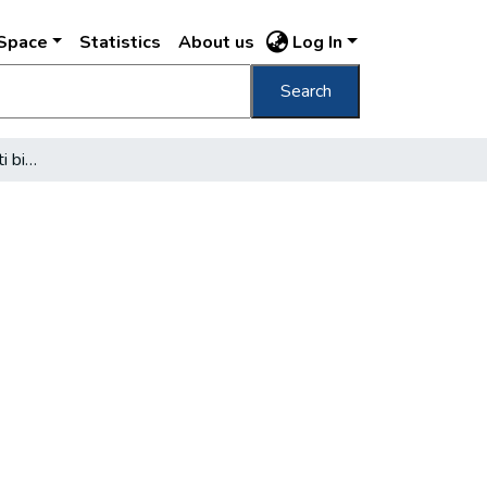
DSpace
Statistics
About us
Log In
Search
Megszünik a Népruházati bizottság