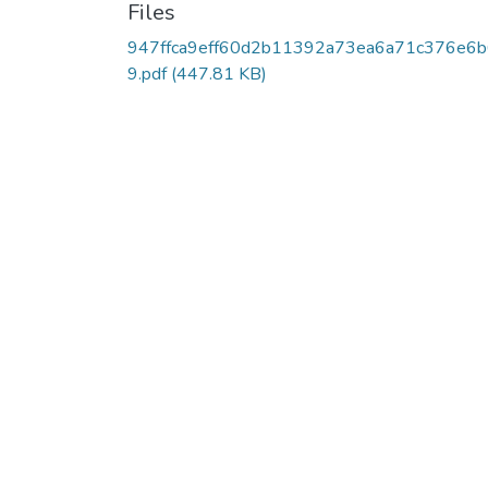
Files
947ffca9eff60d2b11392a73ea6a71c376e6
9.pdf
(447.81 KB)