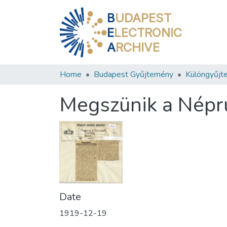
B
UDAPEST
E
LECTRONIC
A
RCHIVE
Home
Budapest Gyűjtemény
Különgyűjt
Megszünik a Népru
Date
1919-12-19