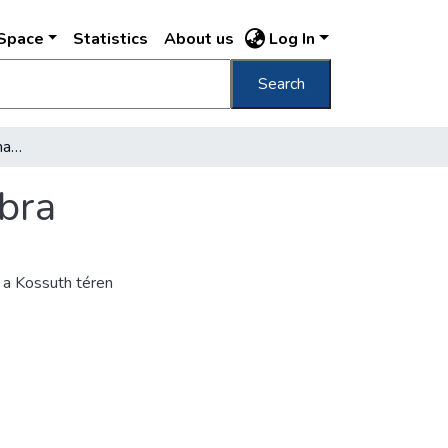
DSpace
Statistics
About us
Log In
Search
Készül II. Rákóczi Ferenc hatalmas lovasszobra
obra
 a Kossuth téren