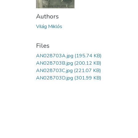
Authors
Világ Miklós
Files
AN028703A.jpg
(195.74 KB)
AN028703B.jpg
(200.12 KB)
AN028703C.jpg
(221.07 KB)
AN028703D.jpg
(301.99 KB)