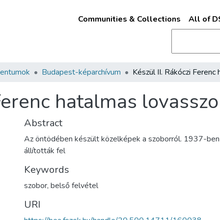
Communities & Collections
All of 
mentumok
Budapest-képarchívum
 Ferenc hatalmas lovassz
Abstract
Az öntödében készült közelképek a szoborról. 1937-ben
állították fel
Keywords
szobor
,
belső felvétel
URI