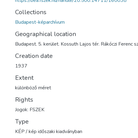
https://bea.fszek.hu/handle/20.500.14711/160038
Collections
Budapest-képarchívum
Geographical location
Budapest. 5. kerület. Kossuth Lajos tér. Rákóczi Ferenc s
Creation date
1937
Extent
különböző méret
Rights
Jogok: FSZEK
Type
KÉP / kép időszaki kiadványban