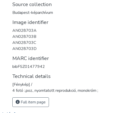
Source collection
Budapest-képarchívum
Image identifier
AN028703A
AN028703B
AN028703C
AN028703D
MARC identifier
bibFSZ01477942
Technical details
[Fénykép] /
4 fotó :,poz., nyomtatott reprodukció, monokróm ;
Full item page