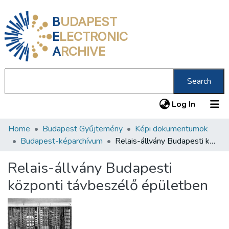
B
UDAPEST
E
LECTRONIC
A
RCHIVE
Search
(current
Log In
Home
Budapest Gyűjtemény
Képi dokumentumok
Communities & Collections
Budapest-képarchívum
Relais-állvány Budapesti központi távbeszélő épületben
All of DSpace
Relais-állvány Budapesti
Statistics
központi távbeszélő épületben
About us