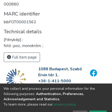
000880
MARC identifier
bibFOT00001562
Technical details
[Fénykép] :
fotó :,poz., monokróm. ;
Full item page
1088 Budapest, Szabó
Ervin tér 1.
+36-1-411-5000
info@fszek.hu
We collect and process your personal information for the
https://fszek.hu
following purposes:
Authentication, Preferences,
Acknowledgement and Statistics
.
To learn more, please read our
privacy policy
.