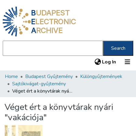
B
UDAPEST
E
LECTRONIC
A
RCHIVE
Search
(current
Log In
Home
Budapest Gyűjtemény
Különgyűjtemények
Communities & Collections
Sajtókivágat-gyűjtemény
All of DSpace
Véget ért a könyvtárak nyári "vakációja"
Statistics
Véget ért a könyvtárak nyári
About us
"vakációja"