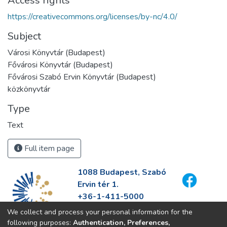
Access rights
https://creativecommons.org/licenses/by-nc/4.0/
Subject
Városi Könyvtár (Budapest)
Fővárosi Könyvtár (Budapest)
Fővárosi Szabó Ervin Könyvtár (Budapest)
közkönyvtár
Type
Text
Full item page
1088 Budapest, Szabó
Ervin tér 1.
+36-1-411-5000
info@fszek.hu
We collect and process your personal information for the
https://fszek.hu
following purposes:
Authentication, Preferences,