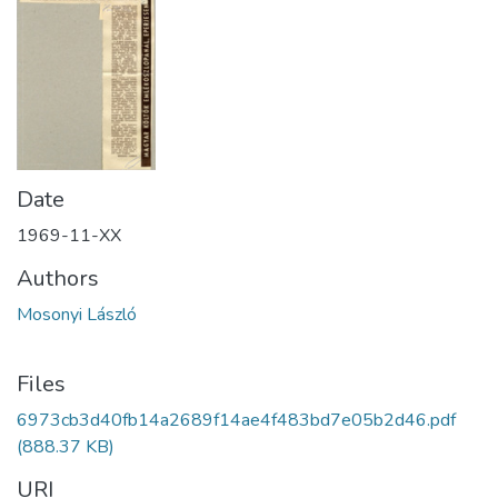
Date
1969-11-XX
Authors
Mosonyi László
Files
6973cb3d40fb14a2689f14ae4f483bd7e05b2d46.pdf
(888.37 KB)
URI