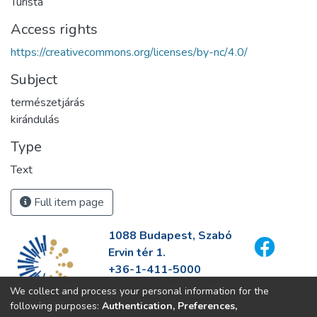
Turista
Access rights
https://creativecommons.org/licenses/by-nc/4.0/
Subject
természetjárás
kirándulás
Type
Text
Full item page
1088 Budapest, Szabó
Ervin tér 1.
+36-1-411-5000
info@fszek.hu
We collect and process your personal information for the
https://fszek.hu
following purposes:
Authentication, Preferences,