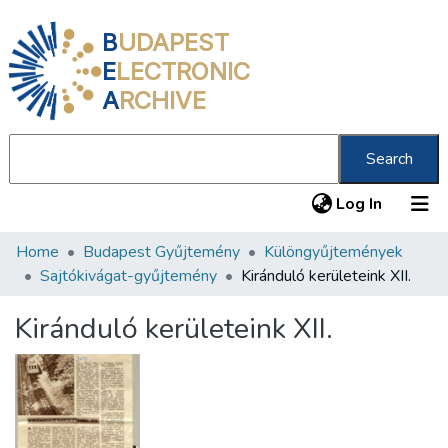
B
UDAPEST
E
LECTRONIC
A
RCHIVE
Search
(current
Log In
Home
Budapest Gyűjtemény
Különgyűjtemények
Communities & Collections
Sajtókivágat-gyűjtemény
Kiránduló kerületeink XII.
All of DSpace
Kiránduló kerületeink XII.
Statistics
About us