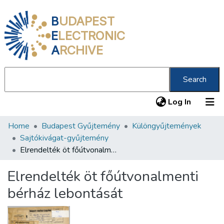
B
UDAPEST
E
LECTRONIC
A
RCHIVE
Search
(current
Log In
Home
Budapest Gyűjtemény
Különgyűjtemények
Communities & Collections
Sajtókivágat-gyűjtemény
All of DSpace
Elrendelték öt főútvonalmenti bérház lebontását
Statistics
Elrendelték öt főútvonalmenti
About us
bérház lebontását