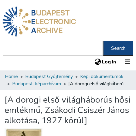
B
UDAPEST
E
LECTRONIC
A
RCHIVE
Search
(current
Log In
Home
Budapest Gyűjtemény
Képi dokumentumok
Communities & Collections
Budapest-képarchívum
[A dorogi első világháborús hősi emlékmű, Zsákodi Csiszér János alkotása, 1927 körül]
All of DSpace
[A dorogi első világháborús hősi
Statistics
emlékmű, Zsákodi Csiszér János
About us
alkotása, 1927 körül]