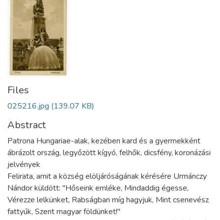
Files
025216.jpg
(139.07 KB)
Abstract
Patrona Hungariae-alak, kezében kard és a gyermekként
ábrázolt ország, legyőzött kígyó, felhők, dicsfény, koronázási
jelvények
Felirata, amit a község elöljáróságának kérésére Urmánczy
Nándor küldött: "Hőseink emléke, Mindaddig égesse,
Vérezze lelkünket, Rabságban míg hagyjuk, Mint csenevész
fattyúk, Szent magyar földünket!"