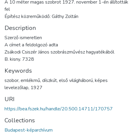
A 10 méter magas szobrot 1927. november 1-én állították
fel
Építész közreműködő: Gáthy Zoltán
Description
Szerző ismeretlen
A címet a feldolgozó adta
Zsákodi Csiszér János szobrászművész hagyatékából
B. kisny. 7328
Keywords
szobor
,
emlékmű
,
díszkút
,
első világháború
,
képes
levelezőlap
,
1927
URI
https://bea.fszek.hu/handle/20.500.14711/170757
Collections
Budapest-képarchívum