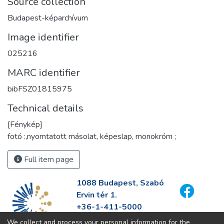
Source collection
Budapest-képarchívum
Image identifier
025216
MARC identifier
bibFSZ01815975
Technical details
[Fénykép]
fotó :,nyomtatott másolat, képeslap, monokróm ;
Full item page
1088 Budapest, Szabó
Ervin tér 1.
+36-1-411-5000
info@fszek.hu
We collect and process your personal information for the