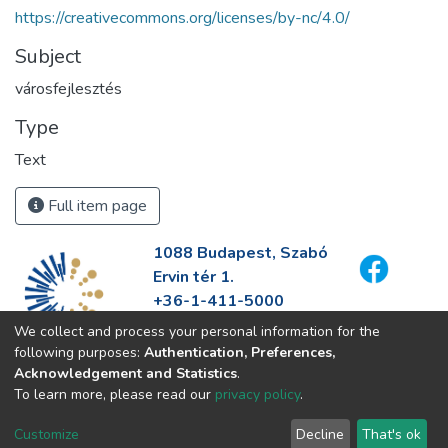
https://creativecommons.org/licenses/by-nc/4.0/
Subject
városfejlesztés
Type
Text
Full item page
1088 Budapest, Szabó
Ervin tér 1.
+36-1-411-5000
info@fszek.hu
We collect and process your personal information for the
https://fszek.hu
following purposes:
Authentication, Preferences,
Acknowledgement and Statistics
.
To learn more, please read our
privacy policy
.
Customize
Decline
That's ok