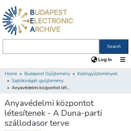
B
UDAPEST
E
LECTRONIC
A
RCHIVE
Search
(current
Log In
Home
Budapest Gyűjtemény
Különgyűjtemények
Communities & Collections
Sajtókivágat-gyűjtemény
All of DSpace
Anyavédelmi központot létesítenek - A Duna-parti szállodasor terve
Statistics
Anyavédelmi központot
About us
létesítenek - A Duna-parti
szállodasor terve