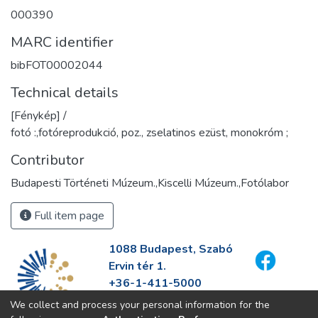
000390
MARC identifier
bibFOT00002044
Technical details
[Fénykép] /
fotó :,fotóreprodukció, poz., zselatinos ezüst, monokróm ;
Contributor
Budapesti Történeti Múzeum.,Kiscelli Múzeum.,Fotólabor
Full item page
1088 Budapest, Szabó
Ervin tér 1.
+36-1-411-5000
info@fszek.hu
We collect and process your personal information for the
https://fszek.hu