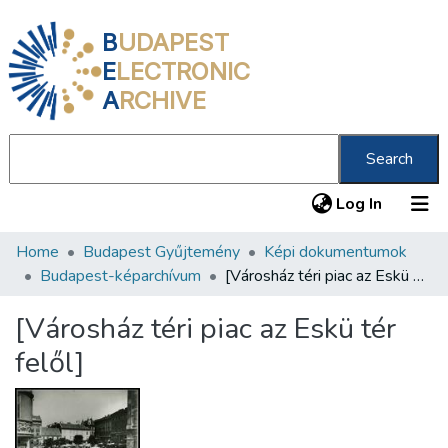
B
UDAPEST
E
LECTRONIC
A
RCHIVE
Search
(current
Log In
Home
Budapest Gyűjtemény
Képi dokumentumok
Communities & Collections
Budapest-képarchívum
[Városház téri piac az Eskü tér felől]
All of DSpace
[Városház téri piac az Eskü tér
Statistics
felől]
About us