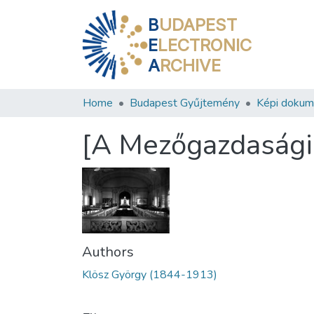
B
UDAPEST
E
LECTRONIC
A
RCHIVE
Home
Budapest Gyűjtemény
Képi doku
[A Mezőgazdasági
Authors
Klösz György (1844-1913)