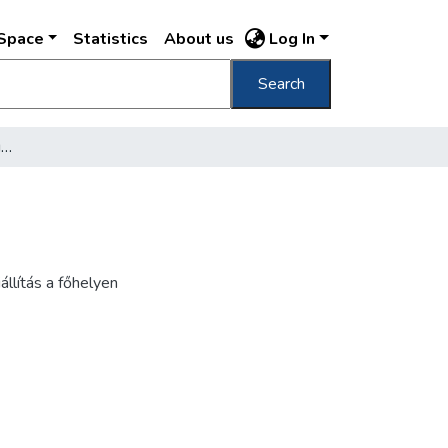
DSpace
Statistics
About us
Log In
Search
[A Mezőgazdasági Múzeum kiállítóterme]
állítás a főhelyen