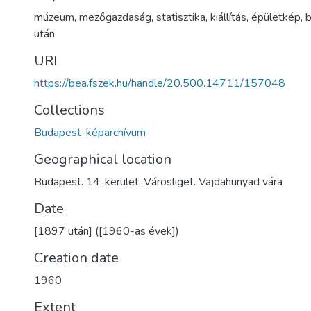
múzeum
,
mezőgazdaság
,
statisztika
,
kiállítás
,
épületkép
,
b
után
URI
https://bea.fszek.hu/handle/20.500.14711/157048
Collections
Budapest-képarchívum
Geographical location
Budapest. 14. kerület. Városliget. Vajdahunyad vára
Date
[1897 után] ([1960-as évek])
Creation date
1960
Extent