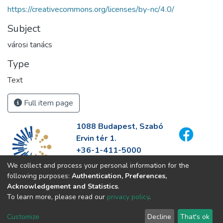
https://creativecommons.org/licenses/by-nc/4.0/
Subject
városi tanács
Type
Text
Full item page
1088 Budapest, Szabó
Ervin tér 1.
+36-1-411-5000
info@fszek.hu
We collect and process your personal information for the
https://fszek.hu
following purposes:
Authentication, Preferences,
Acknowledgement and Statistics
.
To learn more, please read our
privacy policy
.
Customize
Decline
That's ok