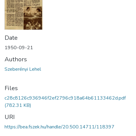
Date
1950-09-21
Authors
Szeberényi Lehel
Files
c28c8126c936946f2ef2796c918a64b61133462d.pdf
(782.31 KB)
URI
https://bea.fszek.hu/handle/20.500.14711/118397