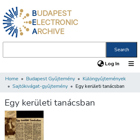
B
UDAPEST
E
LECTRONIC
A
RCHIVE
Search
(current
Log In
Home
Budapest Gyűjtemény
Különgyűjtemények
Communities & Collections
Sajtókivágat-gyűjtemény
Egy kerületi tanácsban
All of DSpace
Egy kerületi tanácsban
Statistics
About us