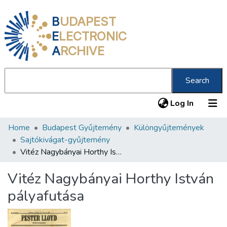
B
UDAPEST
E
LECTRONIC
A
RCHIVE
Search
(current
Log In
Home
Budapest Gyűjtemény
Különgyűjtemények
Communities & Collections
Sajtókivágat-gyűjtemény
All of DSpace
Vitéz Nagybányai Horthy István pályafutása
Statistics
Vitéz Nagybányai Horthy István
About us
pályafutása