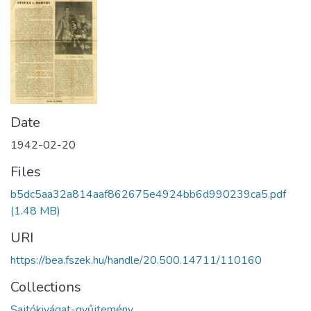
Date
1942-02-20
Files
b5dc5aa32a814aaf862675e4924bb6d990239ca5.pdf
(1.48 MB)
URI
https://bea.fszek.hu/handle/20.500.14711/110160
Collections
Sajtókivágat-gyűjtemény