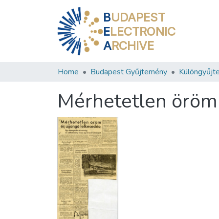
B
UDAPEST
E
LECTRONIC
A
RCHIVE
Home
Budapest Gyűjtemény
Különgyűjt
Mérhetetlen öröm 