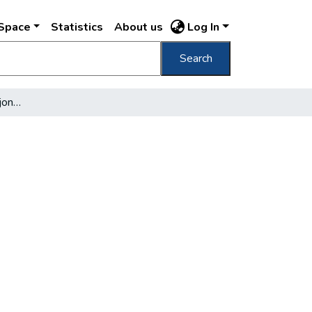
DSpace
Statistics
About us
Log In
Search
Mérhetetlen öröm és ujjongó lelkesedés