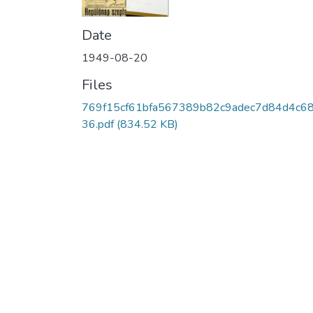
Date
1949-08-20
Files
769f15cf61bfa567389b82c9adec7d84d4c6
36.pdf
(834.52 KB)