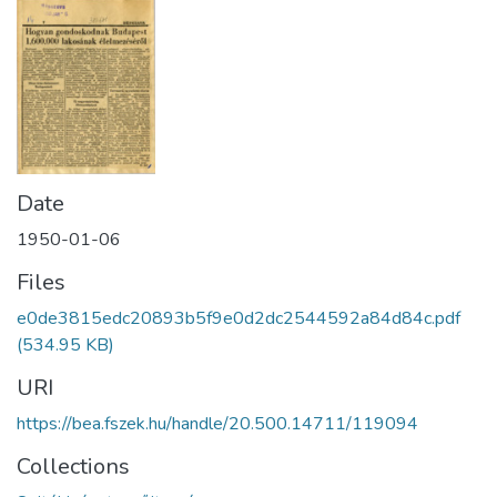
Date
1950-01-06
Files
e0de3815edc20893b5f9e0d2dc2544592a84d84c.pdf
(534.95 KB)
URI
https://bea.fszek.hu/handle/20.500.14711/119094
Collections