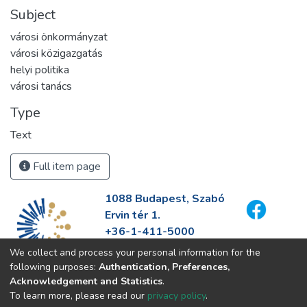
Subject
városi önkormányzat
városi közigazgatás
helyi politika
városi tanács
Type
Text
Full item page
1088 Budapest, Szabó
Ervin tér 1.
+36-1-411-5000
info@fszek.hu
We collect and process your personal information for the
https://fszek.hu
following purposes:
Authentication, Preferences,
Acknowledgement and Statistics
.
To learn more, please read our
privacy policy
.