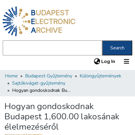
B
UDAPEST
E
LECTRONIC
A
RCHIVE
Search
(current
Log In
Home
Budapest Gyűjtemény
Különgyűjtemények
Communities & Collections
Sajtókivágat-gyűjtemény
All of DSpace
Hogyan gondoskodnak Budapest 1,600.00 lakosának élelmezéséről
Statistics
Hogyan gondoskodnak
About us
Budapest 1,600.00 lakosának
élelmezéséről