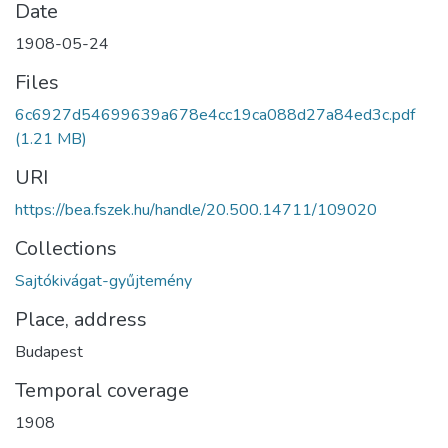
Date
1908-05-24
Files
6c6927d54699639a678e4cc19ca088d27a84ed3c.pdf
(1.21 MB)
URI
https://bea.fszek.hu/handle/20.500.14711/109020
Collections
Sajtókivágat-gyűjtemény
Place, address
Budapest
Temporal coverage
1908