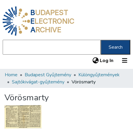
B
UDAPEST
E
LECTRONIC
A
RCHIVE
Search
(current
Log In
Home
Budapest Gyűjtemény
Különgyűjtemények
Communities & Collections
Sajtókivágat-gyűjtemény
Vörösmarty
All of DSpace
Vörösmarty
Statistics
About us